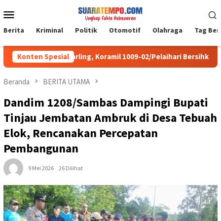
Loncat
Menu
ke
Mobile
konten
Berita
Kriminal
Politik
Otomotif
Olahraga
Tag Ber
ma MPAI My Darling, Koramil 1009-02/Pelaihari Bersihkan Sampah 
Konten Spesial
Beranda
BERITA UTAMA
Dandim 1208/Sambas Dampingi Bupati
Tinjau Jembatan Ambruk di Desa Tebuah
Elok, Rencanakan Percepatan
Pembangunan
9 Mei 2026
26 Dilihat