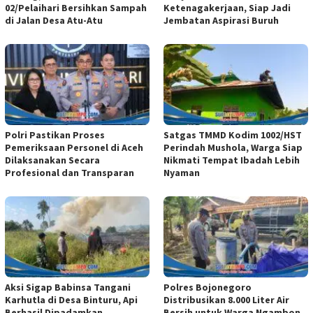
02/Pelaihari Bersihkan Sampah
Ketenagakerjaan, Siap Jadi
di Jalan Desa Atu-Atu
Jembatan Aspirasi Buruh
Polri Pastikan Proses
Satgas TMMD Kodim 1002/HST
Pemeriksaan Personel di Aceh
Perindah Mushola, Warga Siap
Dilaksanakan Secara
Nikmati Tempat Ibadah Lebih
Profesional dan Transparan
Nyaman
Aksi Sigap Babinsa Tangani
Polres Bojonegoro
Karhutla di Desa Binturu, Api
Distribusikan 8.000 Liter Air
Berhasil Dipadamkan
Bersih untuk Warga Ngambon