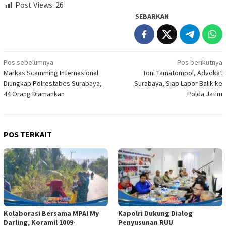
Post Views:
26
SEBARKAN
Navigasi
Pos sebelumnya
Pos berikutnya
Markas Scamming Internasional
Toni Tamatompol, Advokat
pos
Diungkap Polrestabes Surabaya,
Surabaya, Siap Lapor Balik ke
44 Orang Diamankan
Polda Jatim
POS TERKAIT
Kolaborasi Bersama MPAI My
Kapolri Dukung Dialog
Darling, Koramil 1009-
Penyusunan RUU