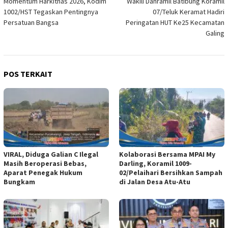
Momentum Harkitnas 2026, Kodim
Wakili Danramil Batibung Koramil
pos
1002/HST Tegaskan Pentingnya
07/Teluk Keramat Hadiri
Persatuan Bangsa
Peringatan HUT Ke25 Kecamatan
Galing
POS TERKAIT
VIRAL, Diduga Galian C Ilegal
Kolaborasi Bersama MPAI My
Masih Beroperasi Bebas,
Darling, Koramil 1009-
Aparat Penegak Hukum
02/Pelaihari Bersihkan Sampah
Bungkam
di Jalan Desa Atu-Atu