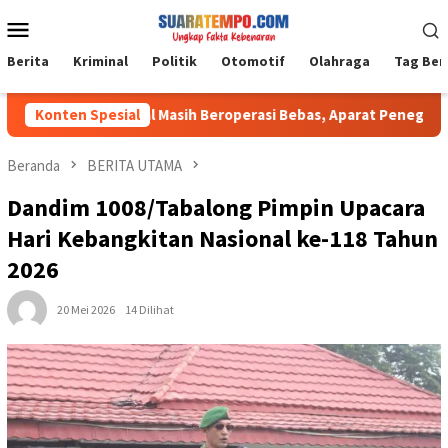
Loncat
Menu
ke
Mobile
konten
Berita
Kriminal
Politik
Otomotif
Olahraga
Tag Ber
 Galian C Ilegal Masih Beroperasi Bebas, Aparat Penegak Hukum 
Konten Spesial
Beranda
BERITA UTAMA
Dandim 1008/Tabalong Pimpin Upacara
Hari Kebangkitan Nasional ke-118 Tahun
2026
20 Mei 2026
14 Dilihat