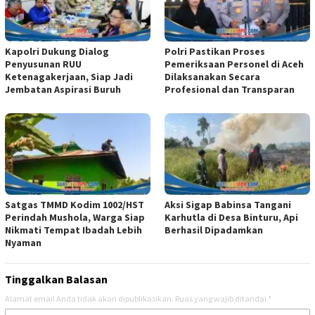
Kapolri Dukung Dialog
Polri Pastikan Proses
Penyusunan RUU
Pemeriksaan Personel di Aceh
Ketenagakerjaan, Siap Jadi
Dilaksanakan Secara
Jembatan Aspirasi Buruh
Profesional dan Transparan
Satgas TMMD Kodim 1002/HST
Aksi Sigap Babinsa Tangani
Perindah Mushola, Warga Siap
Karhutla di Desa Binturu, Api
Nikmati Tempat Ibadah Lebih
Berhasil Dipadamkan
Nyaman
Tinggalkan Balasan
Alamat email Anda tidak akan dipublikasikan.
Ruas yang wajib ditandai
*