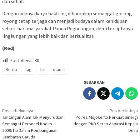
dan sehat.
Dengan adanya karya bakti ini, diharapkan semangat gotong
royong tetap terjaga dan menjadi budaya dalam kehidupan
sehari-hari masyarakat Papua Pegunungan, demi terciptanya
lingkungan yang lebih baik dan berkualitas.
(Red)
Post Views:
30
Berita
tag
tni
utama
SEBARKAN
Navigasi
Pos sebelumnya
Pos berikutnya
Tantangan Alam Tak Menyurutkan
Polres Mojokerto Perkuat Sinergi
pos
Semangat Personel Kodim
dengan PKD Serap Aspirasi Kepala
1009/Tla Dalam Pembangunan
Desa
Jembatan Garuda