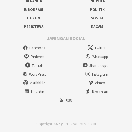
BERANDA
TNI-POLRI
BIROKRASI
POLITIK
HUKUM
SOSIAL
PERISTIWA
RAGAM
JARINGAN SOCIAL
Facebook
Twitter
Pinterest
WhatsApp
Tumblr
Stumbleupon
WordPress
Instagram
>Dribbble
Vimeo
Linkedin
Deviantart
RSS
Copyright 2025 @ SUARATEMPO.COM