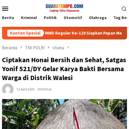
Loncat
Menu
ke
Mobile
konten
Berita
Kriminal
Politik
Otomotif
Olahraga
Tag Ber
Konten Spesial
Satgas TMMD Reguler Ke-129 Siapkan Papan Mal RTLH
Beranda
TNI-POLRI
Utama
Ciptakan Honai Bersih dan Sehat, Satgas
Yonif 521/DY Gelar Karya Bakti Bersama
Warga di Distrik Walesi
11 April 2026
30 Dilihat