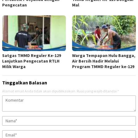
Pengecatan
Mal
Satgas TMMD Reguler Ke-129
Warga Tempapan Hulu Bangga,
Lanjutkan Pengecatan RTLH
Air Bersih Hadir Melalui
Milik Warga
Program TMMD Reguler ke-129
Tinggalkan Balasan
Alamat email Anda tidak akan dipublikasikan.
Ruas yang wajib ditandai
*