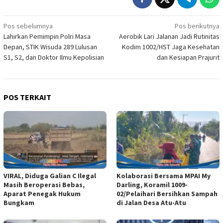
Navigasi
Pos sebelumnya
Pos berikutnya
Lahirkan Pemimpin Polri Masa
Aerobik Lari Jalanan Jadi Rutinitas
pos
Depan, STIK Wisuda 289 Lulusan
Kodim 1002/HST Jaga Kesehatan
S1, S2, dan Doktor Ilmu Kepolisian
dan Kesiapan Prajurit
POS TERKAIT
VIRAL, Diduga Galian C Ilegal
Kolaborasi Bersama MPAI My
Masih Beroperasi Bebas,
Darling, Koramil 1009-
Aparat Penegak Hukum
02/Pelaihari Bersihkan Sampah
Bungkam
di Jalan Desa Atu-Atu