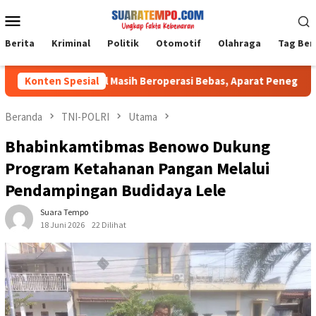
Loncat
Menu
ke
Mobile
konten
Berita
Kriminal
Politik
Otomotif
Olahraga
Tag Ber
Galian C Ilegal Masih Beroperasi Bebas, Aparat Penegak Hukum 
Konten Spesial
Beranda
TNI-POLRI
Utama
Bhabinkamtibmas Benowo Dukung
Program Ketahanan Pangan Melalui
Pendampingan Budidaya Lele
Suara Tempo
18 Juni 2026
22 Dilihat