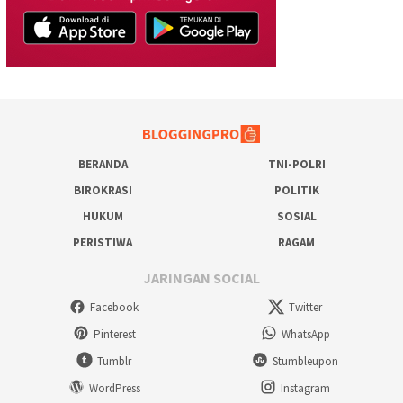
BERANDA
TNI-POLRI
BIROKRASI
POLITIK
HUKUM
SOSIAL
PERISTIWA
RAGAM
JARINGAN SOCIAL
Facebook
Twitter
Pinterest
WhatsApp
Tumblr
Stumbleupon
WordPress
Instagram