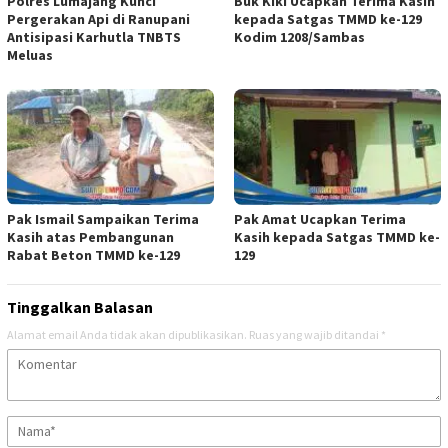
Polres Lumajang Kunci
Buk Kiki Ucapkan Terima Kasih
Pergerakan Api di Ranupani
kepada Satgas TMMD ke-129
Antisipasi Karhutla TNBTS
Kodim 1208/Sambas
Meluas
Pak Ismail Sampaikan Terima
Pak Amat Ucapkan Terima
Kasih atas Pembangunan
Kasih kepada Satgas TMMD ke-
Rabat Beton TMMD ke-129
129
Tinggalkan Balasan
Alamat email Anda tidak akan dipublikasikan.
Ruas yang wajib ditandai
*