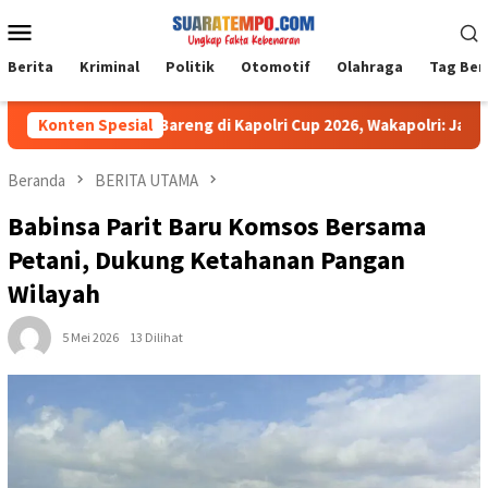
Loncat
Menu
ke
Mobile
konten
Berita
Kriminal
Politik
Otomotif
Olahraga
Tag Ber
k Muda Main Bareng di Kapolri Cup 2026, Wakapolri: Jangan Cuma 
Konten Spesial
Beranda
BERITA UTAMA
Babinsa Parit Baru Komsos Bersama
Petani, Dukung Ketahanan Pangan
Wilayah
5 Mei 2026
13 Dilihat