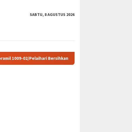
SABTU, 8 AGUSTUS 2026
laihari Bersihkan Sampah di Jalan Desa Atu-Atu
Kapolri 