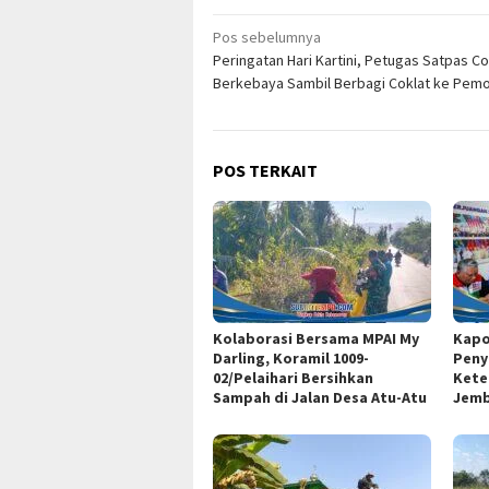
Navigasi
Pos sebelumnya
Peringatan Hari Kartini, Petugas Satpas 
pos
Berkebaya Sambil Berbagi Coklat ke Pem
POS TERKAIT
Kolaborasi Bersama MPAI My
Kapo
Darling, Koramil 1009-
Peny
02/Pelaihari Bersihkan
Kete
Sampah di Jalan Desa Atu-Atu
Jemb