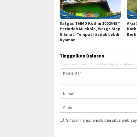
Satgas TMMD Kodim 1002/HST
Aksi
Perindah Mushola, Warga Siap
Karhu
Nikmati Tempat Ibadah Lebih
Berh
Nyaman
Tinggalkan Balasan
Alamat email Anda tidak akan dipublikasikan.
Ru
Simpan nama, email, dan situs web say