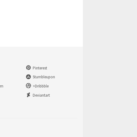
Pinterest
Stumbleupon
am
>Dribbble
n
Deviantart