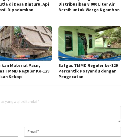
tla di Desa Binturu, Api
Distribusikan 8.000 Liter Air
asil Dipadamkan
Bersih untuk Warga Ngambon
nkan Material Pasir,
Satgas TMMD Reguler ke-129
as TMMD Reguler Ke-129
Percantik Posyandu dengan
kan Sekop
Pengecatan
as yang wajib ditandai
*