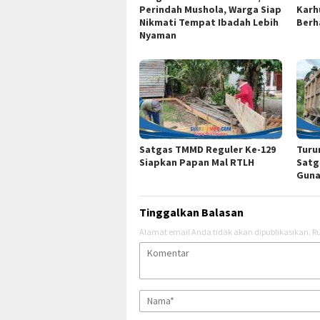
Perindah Mushola, Warga Siap
Karhu
Nikmati Tempat Ibadah Lebih
Berh
Nyaman
Satgas TMMD Reguler Ke-129
Turu
Siapkan Papan Mal RTLH
Satg
Guna
Tinggalkan Balasan
Alamat email Anda tidak akan dipublikasikan.
Ru