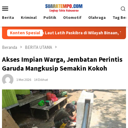
Loncat
Menu
ke
Mobile
konten
Berita
Kriminal
Politik
Otomotif
Olahraga
Tag Ber
m 1009/Tanah Laut Latih Paskibra di Wilayah Binaan, Tanamkan Di
Konten Spesial
Beranda
BERITA UTAMA
Akses Impian Warga, Jembatan Perintis
Garuda Mangkusip Semakin Kokoh
1 Mei 2026
14 Dilihat